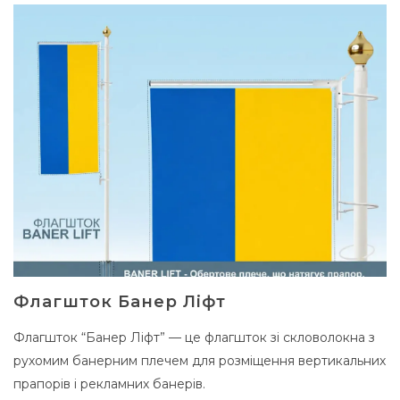
Флагшток Банер Ліфт
Флагшток “Банер Ліфт” — це флагшток зі скловолокна з
рухомим банерним плечем для розміщення вертикальних
прапорів і рекламних банерів.