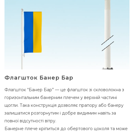
Флагшток Банер Бар
Флагшток “Банер Бар” — це флагшток зі скловолокна з
горизонтальним банерним плечем у верхній частині
щогли. Така конструкція дозволяє прапору або банеру
залишатися розгорнутим і добре видимим навіть за
повної відсутності вітру.
Банерне плече кріпиться до обертового цоколя та може