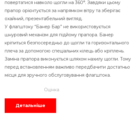
повертатися навколо щогли на 360°. Завдяки цьому
прапор орієнтується за напрямком вітру та зберігає
охайний, презентабельний вигляд.
У флагштоку “Банер Бар” не використовується
шнуровий механізм для підйому прапора. Банер
кріпиться безпосередньо до щогли та горизонтального
плеча за допомогою спеціальних кілець або кріплень.
Заміна прапора виконується шляхом нахилу щогли. Тому
перед встановленням важливо передбачити достатньо
місця для зручного обслуговування флагштока.
Оцінка
Детальніше