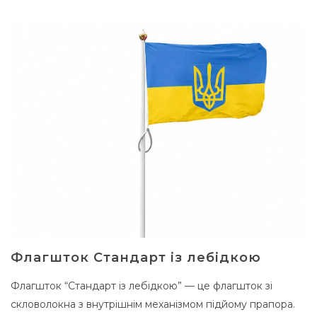
Флагшток Стандарт із лебідкою
Флагшток “Стандарт із лебідкою” — це флагшток зі
скловолокна з внутрішнім механізмом підйому прапора.